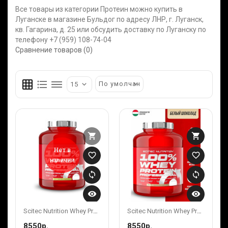
Все товары из категории Протеин можно купить в
Луганске в магазине Бульдог по адресу ЛНР, г. Луганск,
кв. Гагарина, д. 25 или обсудить доставку по Луганску по
телефону +7 (959) 108-74-04
Сравнение товаров (0)
grid_on
format_list_bulleted
dehaze
shopping_cart
shopping_cart
Нет в
favorite_border
favorite_border
наличии
sync
sync
visibility
visibility
Scitec Nutrition Whey Protein Prof 2350 G KIWI-BANANA
Scitec Nutrition Whey Protein Prof 2350 G Lemon Cheesecake
8550р.
8550р.