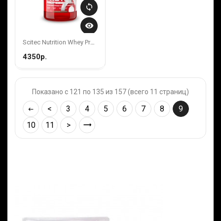
sync
visibility
Scitec Nutrition Whey Protein Prof. 920g Salted Caramel
4350р.
Показано с 121 по 135 из 157 (всего 11 страниц)
<
3
4
5
6
7
8
9
10
11
>