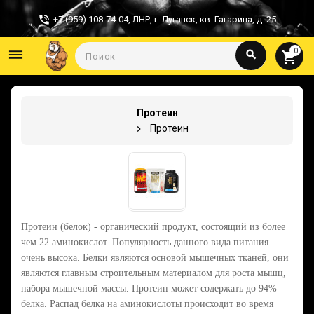
+7 (959) 108-74-04
,
ЛНР, г. Луганск, кв. Гагарина, д. 25
0
dehaze
search
shopping_cart
Протеин
Протеин
Протеин (белок) - органический продукт, состоящий из более
чем 22 аминокислот. Популярность данного вида питания
очень высока. Белки являются основой мышечных тканей, они
являются главным строительным материалом для роста мышц,
набора мышечной массы. Протеин может содержать до 94%
белка. Распад белка на аминокислоты происходит во время