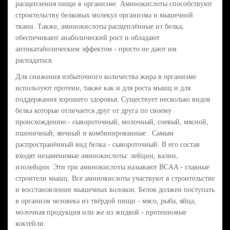
расщепления пищи в организме. Аминокислоты способствуют
строительству белковых молекул организма и мышечной
ткани. Также, аминокислоты расщеплённые из белка,
обеспечивают анаболический рост и обладают
антикатаболическим эффектом - просто не дают им
распадаться.
Для снижения избыточного количества жира в организме
используют протеин, также как и для роста мышц и для
поддержания хорошего здоровья. Существует несколько видов
белка которые отличается друг от друга по своему
происхождению - сывороточный, молочный, соевый, мясной,
пшеничный, яичный и комбинированные . Самым
распространённый вид белка - сывороточный. В его состав
входят незаменимые аминокислоты: лейцин, валин,
изолейцин. Эти три аминокислоты называют BCAA - главные
строители мышц. Все аминокислоты участвуют в строительстве
и восстановлении мышечных волокон. Белок должен поступать
в организм человека из твёрдой пищи - мясо, рыба, яйца,
молочная продукция или же из жидкой - протеиновые
коктейли.