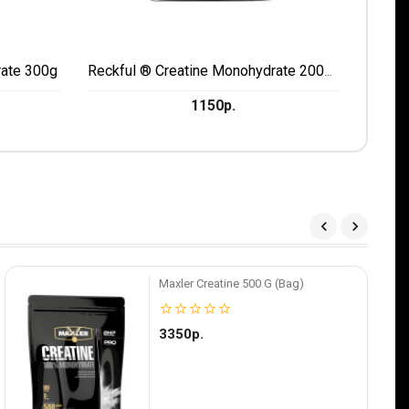
rate 300g
Reckful ® Creatine Monohydrate 200g Wild Berries
1150р.
Maxler Creatine 500 G (bag)
star_border
star_border
star_border
star_border
star_border
3350р.