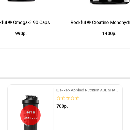
kful ® Omega-3 90 Caps
Reckful ® Creatine Monohyd
990р.
1400р.
Шейкер Applied Nutrition ABE SHAKER 700ML
star_border
star_border
star_border
star_border
star_border
700р.
Нет в
наличии