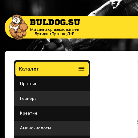
Магазин спортивного питания
Бульдог в Луганске, ЛНР
dehaze
Каталог
Протеин
Гейнеры
Креатин
Аминокислоты