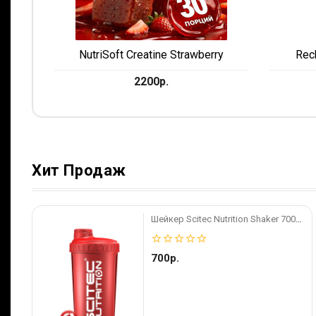
NutriSoft Creatine Strawberry
Rec
2200р.
Хит Продаж
Шейкер Scitec Nutrition Shaker 700ml Red Scitec
star_border
star_border
star_border
star_border
star_border
700р.