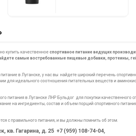
Р
о купить качественное
спортивное питание ведущих производи
найдете самые востребованные пищевые добавки, протеины, гей
питание в Луганске, у нас вы найдете широкий перечень спортивн
личии для идеального соотношения питательных веществ и аминок
ого питания в Луганске ЛНР Бульдог для покупки качественного с
мание на ингредиенты, состав и объем порций спортивного питани
тся с правильного питания, и вы должны помнить об этом.
к, кв. Гагарина, д. 25
+7 (959) 108-74-04
,