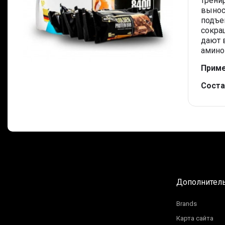
трени
вынос
подъе
сокра
дают 
амино
Приме
Соста
Дополнител
Brands
Карта сайта