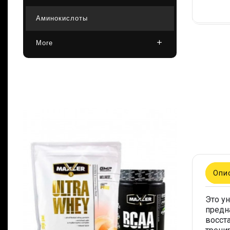
Аминокислоты
More
Опи
Это у
предн
восст