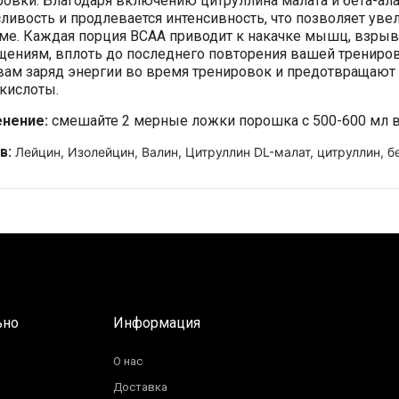
ровки. Благодаря включению цитруллина малата и бета-ала
ливость и продлевается интенсивность, что позволяет ув
ме. Каждая порция BCAA приводит к накачке мышц, вз
щениям, вплоть до последнего повторения вашей трениров
вам заряд энергии во время тренировок и предотвращают
кислоты.
нение:
cмешайте 2 мерные ложки порошка с 500-600 мл 
в:
Лейцин, Изолейцин, Валин, Цитруллин DL-малат, цитруллин, б
ьно
Информация
О нас
Доставка