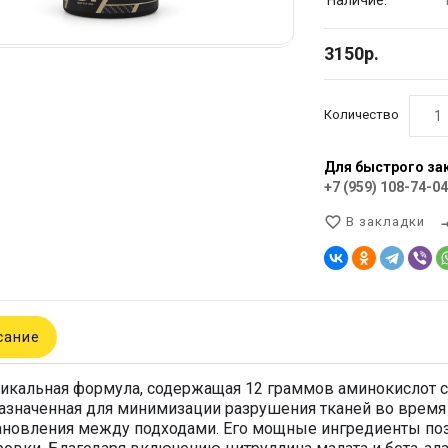
Наличие:
3150р.
Количество
Для быстрого зак
+7 (959) 108-74-04
favorite_border
compar
В закладки
сание
никальная формула, содержащая 12 граммов аминокислот 
азначенная для минимизации разрушения тканей во время
ановления между подходами. Его мощные ингредиенты по