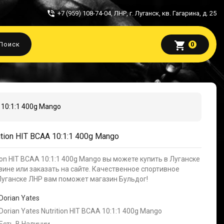
+7 (959) 108-74-04
,
ЛНР, г. Луганск, кв. Гагарина, д. 25
shopping_cart
Поиск
0
A 10:1:1 400g Mango
rition HIT BCAA 10:1:1 400g Mango
tion HIT BCAA 10:1:1 400g Mango вы можете купить в Луганске
ине или заказать на сайте. Качественное спортивное
Луганске ЛНР вам поможет магазин Бульдог!
Dorian Yates
Dorian Yates Nutrition HIT BCAA 10:1:1 400g Mango