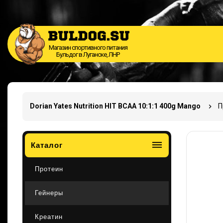
Магазин спортивного питания
Бульдог в Луганске, ЛНР
Dorian Yates Nutrition HIT BCAA 10:1:1 400g Mango
П
dehaze
Каталог
Протеин
Гейнеры
Креатин