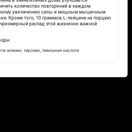
нина в значительных дозах улучшается
еличить количество повторений в каждом
рывному увеличению силы и мощным мышечным
ки. Кроме того, 10 граммов L-лейцина на порцию
 чрезмерный распад этой жизненно важной
воды.
ета-аланин, тирозин, лимонная кислота