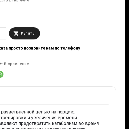
Есть В Наличии
Купить
аза просто позвоните нам по телефону
e_arrows
В сравнение
с разветвленной цепью на порцию,
 тренировки и увеличения времени
зволяют предотвратить катаболизм во время