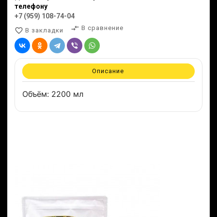
телефону
+7 (959) 108-74-04
compare_arrows
В сравнение
favorite_border
В закладки
Описание
Объём: 2200 мл