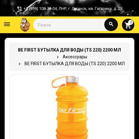
+7 (959) 108-74-04
,
ЛНР, г. Луганск, кв. Гагарина, д. 25
0
dehaze
search
shopping_cart
BE FIRST БУТЫЛКА ДЛЯ ВОДЫ (TS 220) 2200 МЛ
Аксессуары
BE FIRST БУТЫЛКА ДЛЯ ВОДЫ (TS 220) 2200 МЛ