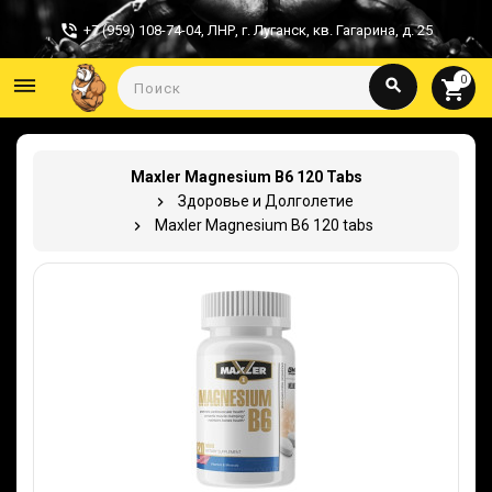
+7 (959) 108-74-04
,
ЛНР, г. Луганск, кв. Гагарина, д. 25
0
dehaze
search
shopping_cart
Maxler Magnesium B6 120 Tabs
Здоровье и Долголетие
Maxler Magnesium B6 120 tabs