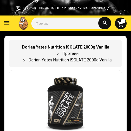
+7 (959) 108-74-04
,
ЛНР, г. Луганск, кв. Гагарина, д. 25
0
dehaze
search
shopping_cart
Dorian Yates Nutrition ISOLATE 2000g Vanilla
Протеин
Dorian Yates Nutrition ISOLATE 2000g Vanilla