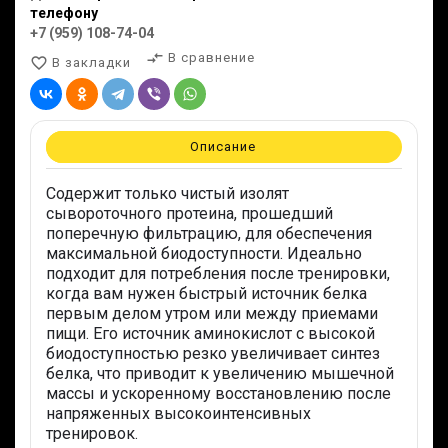
телефону
+7 (959) 108-74-04
compare_arrows
В сравнение
favorite_border
В закладки
Описание
Содержит только чистый изолят
сывороточного протеина, прошедший
поперечную фильтрацию, для обеспечения
максимальной биодоступности. Идеально
подходит для потребления после тренировки,
когда вам нужен быстрый источник белка
первым делом утром или между приемами
пищи. Его источник аминокислот с высокой
биодоступностью резко увеличивает синтез
белка, что приводит к увеличению мышечной
массы и ускоренному восстановлению после
напряженных высокоинтенсивных
тренировок.