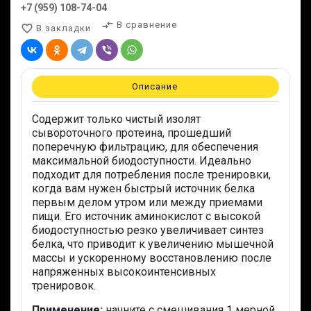
+7 (959) 108-74-04
compare_arrows
В сравнение
favorite_border
В закладки
Описание
Содержит только чистый изолят
сывороточного протеина, прошедший
поперечную фильтрацию, для обеспечения
максимальной биодоступности. Идеально
подходит для потребления после тренировки,
когда вам нужен быстрый источник белка
первым делом утром или между приемами
пищи. Его источник аминокислот с высокой
биодоступностью резко увеличивает синтез
белка, что приводит к увеличению мышечной
массы и ускоренному восстановлению после
напряженных высокоинтенсивных
тренировок.
Применение:
начните с смешивания 1 мерной