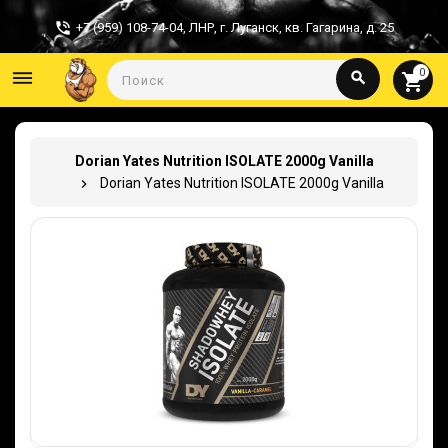
+7 (959) 108-74-04
,
ЛНР, г. Луганск, кв. Гагарина, д. 25
0
dehaze
search
shopping_cart
Dorian Yates Nutrition ISOLATE 2000g Vanilla
Dorian Yates Nutrition ISOLATE 2000g Vanilla