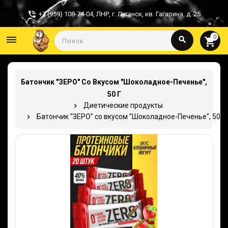
+7 (959) 108-74-04
,
ЛНР, г. Луганск, кв. Гагарина, д. 25
0
dehaze
search
shopping_cart
Батончик "ЗЕРО" Со Вкусом "Шоколадное-Печенье",
50 Г
Диетические продукты
Батончик "ЗЕРО" со вкусом "Шоколадное-Печенье", 50 г