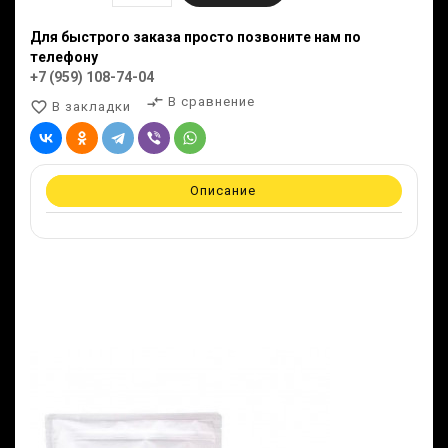
Для быстрого заказа просто позвоните нам по
телефону
+7 (959) 108-74-04
compare_arrows
В сравнение
favorite_border
В закладки
Описание