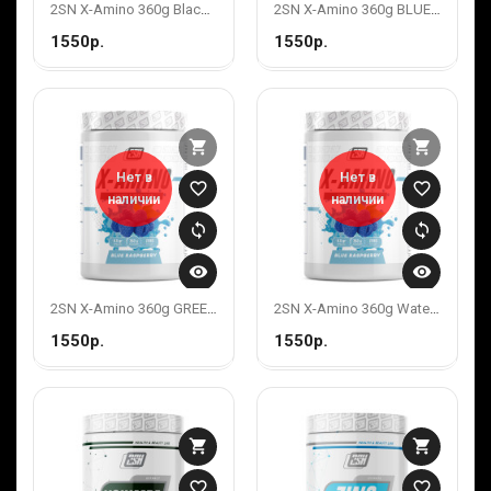
2SN X-Amino 360g Blackberry
2SN X-Amino 360g BLUE RASPBERRY
1550р.
1550р.
shopping_cart
shopping_cart
Нет в
Нет в
favorite_border
favorite_border
наличии
наличии
sync
sync
visibility
visibility
2SN X-Amino 360g GREEN APPLE
2SN X-Amino 360g Watermelon
1550р.
1550р.
shopping_cart
shopping_cart
favorite_border
favorite_border